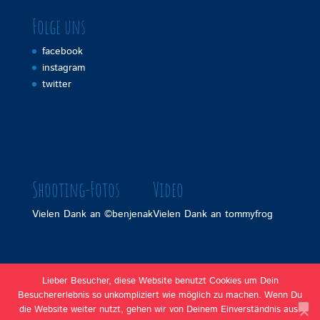
Folge uns
facebook
instagram
twitter
Shooting-Fotos
Video
Vielen Dank an
©benjenak
Vielen Dank an
tommyfrog
Lieber Besucher, diese Website benutzt Cookies um Dein
Besuchererlebnis so unkompliziert wie möglich zu machen. Wenn Du
die Website weiter nutzt, gehen wir von Deinem Einverständnis aus.